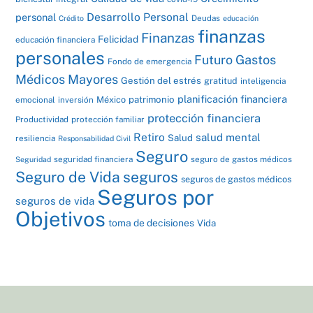
Desarrollo Personal
personal
Deudas
Crédito
educación
finanzas
Finanzas
Felicidad
educación financiera
personales
Futuro
Gastos
Fondo de emergencia
Médicos Mayores
Gestión del estrés
gratitud
inteligencia
planificación financiera
patrimonio
México
emocional
inversión
protección financiera
Productividad
protección familiar
Retiro
salud mental
Salud
resiliencia
Responsabilidad Civil
Seguro
seguridad financiera
seguro de gastos médicos
Seguridad
Seguro de Vida
seguros
seguros de gastos médicos
Seguros por
seguros de vida
Objetivos
toma de decisiones
Vida