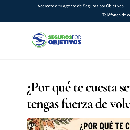
Skip
Acércate a tu agente de Seguros por Objetivos
to
Teléfonos de 
content
¿Por qué te cuesta 
tengas fuerza de vol