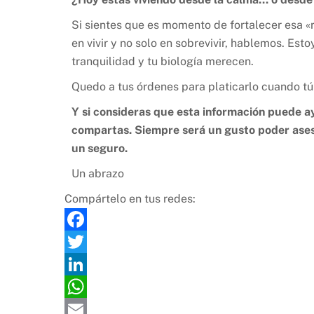
Si sientes que es momento de fortalecer esa «
en vivir y no solo en sobrevivir, hablemos. Est
tranquilidad y tu biología merecen.
Quedo a tus órdenes para platicarlo cuando tú
Y si consideras que esta información puede 
compartas. Siempre será un gusto poder aseso
un seguro.
Un abrazo
Compártelo en tus redes:
F
a
T
c
w
L
e
i
i
W