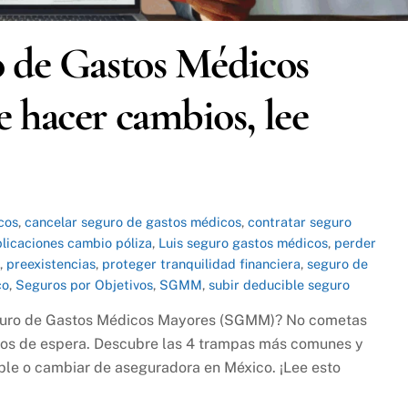
o de Gastos Médicos
 hacer cambios, lee
cos
,
cancelar seguro de gastos médicos
,
contratar seguro
licaciones cambio póliza
,
Luis seguro gastos médicos
,
perder
o
,
preexistencias
,
proteger tranquilidad financiera
,
seguro de
co
,
Seguros por Objetivos
,
SGMM
,
subir deducible seguro
eguro de Gastos Médicos Mayores (SGMM)? No cometas
odos de espera. Descubre las 4 trampas más comunes y
ible o cambiar de aseguradora en México. ¡Lee esto