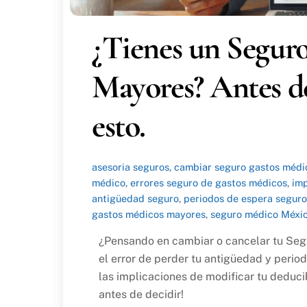
¿Tienes un Segur
Mayores? Antes de
esto.
asesoria seguros
,
cambiar seguro gastos médi
médico
,
errores seguro de gastos médicos
,
imp
antigüedad seguro
,
periodos de espera segur
gastos médicos mayores
,
seguro médico Méxi
¿Pensando en cambiar o cancelar tu S
el error de perder tu antigüedad y peri
las implicaciones de modificar tu deduc
antes de decidir!