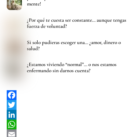
mente!
¿Por qué te cuesta ser constante… aunque tengas
fuerza de voluntad?
Si solo pudieras escoger una… ¿amor, dinero o
salud?
¿Estamos viviendo “normal”… o nos estamos
enfermando sin darnos cuenta?
F
a
T
c
w
L
e
i
i
W