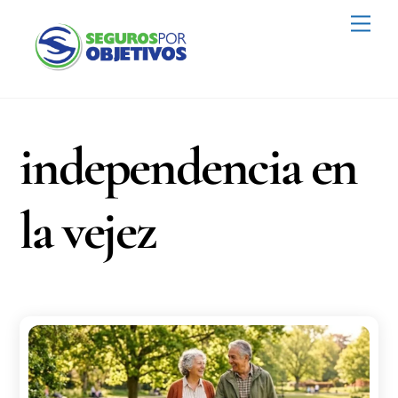
Skip
Men
to
content
independencia en
la vejez