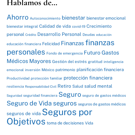
Hablamos de…
Ahorro
bienestar
bienestar emocional
Autoconocimiento
Calidad de vida
Crecimiento
bienestar integral
covid-19
Desarrollo Personal
personal
Deudas
Crédito
educación
finanzas
Finanzas
Felicidad
educación financiera
personales
Futuro
Gastos
Fondo de emergencia
Médicos Mayores
Gestión del estrés
gratitud
inteligencia
planificación financiera
patrimonio
México
emocional
inversión
protección financiera
Productividad
protección familiar
Retiro
salud mental
Salud
resiliencia
Responsabilidad Civil
Seguro
seguridad financiera
seguro de gastos médicos
Seguridad
Seguro de Vida
seguros
seguros de gastos médicos
Seguros por
seguros de vida
Objetivos
toma de decisiones
Vida