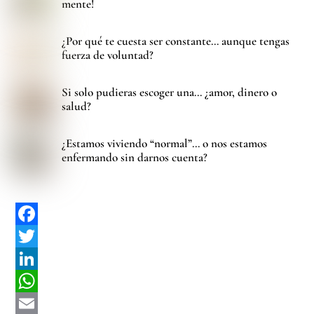
mente!
¿Por qué te cuesta ser constante… aunque tengas
fuerza de voluntad?
Si solo pudieras escoger una… ¿amor, dinero o
salud?
¿Estamos viviendo “normal”… o nos estamos
enfermando sin darnos cuenta?
F
a
T
c
w
L
e
i
i
W