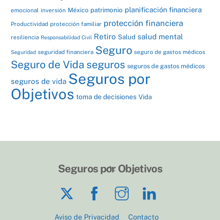
planificación financiera
patrimonio
México
emocional
inversión
protección financiera
Productividad
protección familiar
Retiro
salud mental
Salud
resiliencia
Responsabilidad Civil
Seguro
seguridad financiera
seguro de gastos médicos
Seguridad
Seguro de Vida
seguros
seguros de gastos médicos
Seguros por
seguros de vida
Objetivos
toma de decisiones
Vida
Back
Seguros por Objetivos
To
Twitter
Facebook
Instagram
LinkedIn
Top
Aviso de Privacidad
Contacto