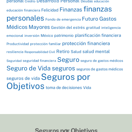
Desarrollo Personal
personal
Deudas
Crédito
educación
finanzas
Finanzas
Felicidad
educación financiera
personales
Futuro
Gastos
Fondo de emergencia
Médicos Mayores
Gestión del estrés
gratitud
inteligencia
planificación financiera
patrimonio
México
emocional
inversión
protección financiera
Productividad
protección familiar
Retiro
salud mental
Salud
resiliencia
Responsabilidad Civil
Seguro
seguridad financiera
seguro de gastos médicos
Seguridad
Seguro de Vida
seguros
seguros de gastos médicos
Seguros por
seguros de vida
Objetivos
toma de decisiones
Vida
Back
Seguros por Objetivos