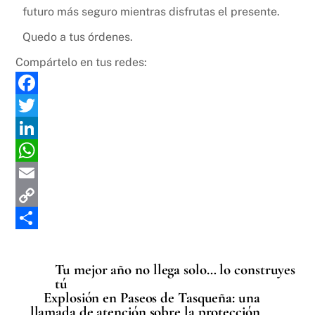
futuro más seguro mientras disfrutas el presente.
Quedo a tus órdenes.
Compártelo en tus redes:
F
a
T
c
w
L
e
i
i
W
b
t
n
h
E
o
t
k
a
m
C
o
e
e
t
a
o
C
k
r
d
s
i
p
o
Tu mejor año no llega solo… lo construyes
tú
I
A
l
y
m
Explosión en Paseos de Tasqueña: una
n
p
L
p
llamada de atención sobre la protección