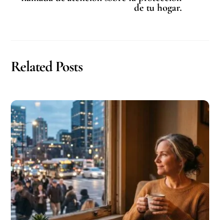
de tu hogar.
p
i
a
n
r
k
t
i
Related Posts
r